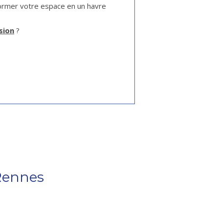
ormer votre espace en un havre
sion
?
Rennes