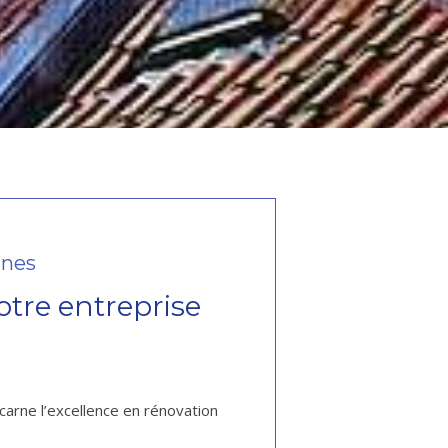
nnes
otre entreprise
carne l’excellence en rénovation